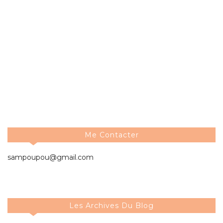
Me Contacter
sampoupou@gmail.com
Les Archives Du Blog
2026
►
( 3 )
2025
►
( 33 )
2024
►
( 59 )