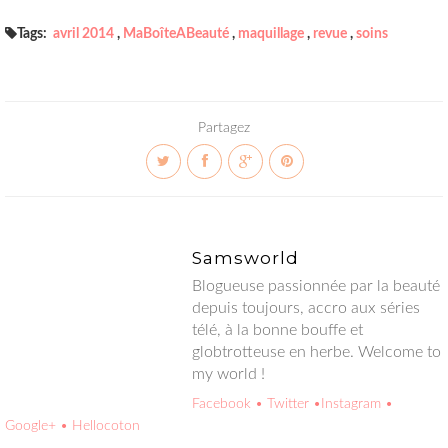
Tags:
avril 2014
,
MaBoîteABeauté
,
maquillage
,
revue
,
soins
Partagez
Samsworld
Blogueuse passionnée par la beauté depuis toujours, accro aux
séries télé, à la bonne bouffe et globtrotteuse en herbe.
Welcome to my world !
Facebook
• Twitter
•Instagram
• Google+
• Hellocoton
Vous aimerez aussi