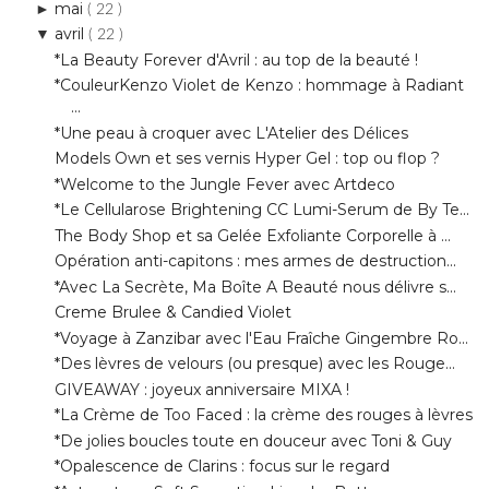
*CouleurKenzo Violet de Kenzo : hommage à Radiant
...
*Une peau à croquer avec L'Atelier des Délices
Models Own et ses vernis Hyper Gel : top ou flop ?
*Welcome to the Jungle Fever avec Artdeco
*Le Cellularose Brightening CC Lumi-Serum de By Te...
The Body Shop et sa Gelée Exfoliante Corporelle à ...
Opération anti-capitons : mes armes de destruction...
*Avec La Secrète, Ma Boîte A Beauté nous délivre s...
Creme Brulee & Candied Violet
*Voyage à Zanzibar avec l'Eau Fraîche Gingembre Ro...
*Des lèvres de velours (ou presque) avec les Rouge...
GIVEAWAY : joyeux anniversaire MIXA !
*La Crème de Too Faced : la crème des rouges à lèvres
*De jolies boucles toute en douceur avec Toni & Guy
*Opalescence de Clarins : focus sur le regard
*Astor et ses Soft Sensation Lipcolor Butter
GIVEAWAY : voyage en Provence avec Héloïse de V.
*CYTOLAC de CYTOLNAT : de la pommade pour les