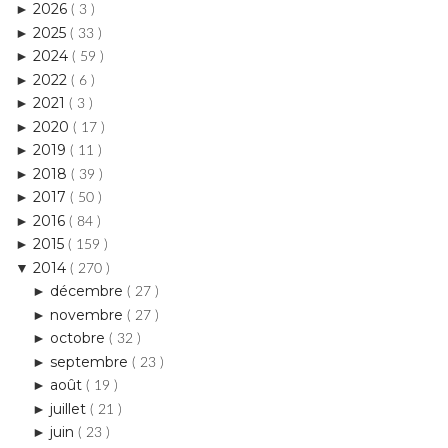
2022
►
( 6 )
2021
►
( 3 )
2020
►
( 17 )
2019
►
( 11 )
2018
►
( 39 )
2017
►
( 50 )
2016
►
( 84 )
2015
►
( 159 )
2014
▼
( 270 )
décembre
►
( 27 )
novembre
►
( 27 )
octobre
►
( 32 )
septembre
►
( 23 )
août
►
( 19 )
juillet
►
( 21 )
juin
►
( 23 )
mai
►
( 22 )
avril
▼
( 22 )
*La Beauty Forever d'Avril : au top de la beauté !