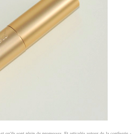
et qu'ils sont plein de promesses. Et articulés autour de la confiserie -