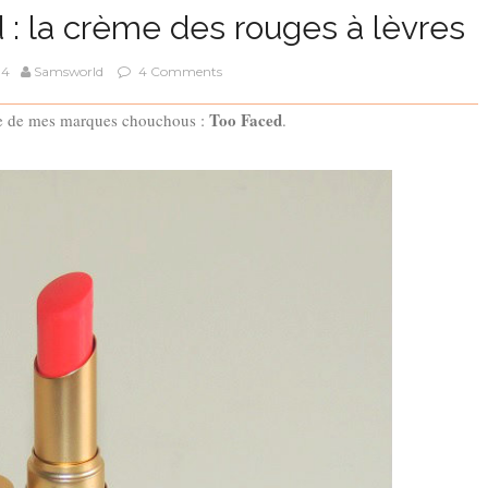
: la crème des rouges à lèvres
14
Samsworld
4 Comments
Too Faced
une de mes marques chouchous :
.