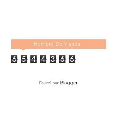
Nombre De Visites
6
5
4
4
3
6
6
Blogger
Fourni par
.