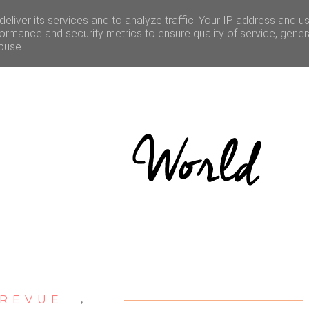
LE
CULTURE
BONNES ADRESSES
CONCOURS
eliver its services and to analyze traffic. Your IP address and u
ormance and security metrics to ensure quality of service, gene
buse.
REVUE
,