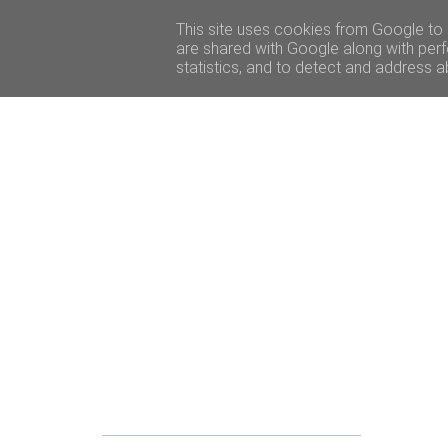
ACCUEIL
BEAUTÉ
VOYAGE
LIFESTY
This site uses cookies from Google to d
are shared with Google along with perf
statistics, and to detect and address a