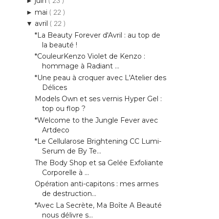
juin
►
( 23 )
mai
►
( 22 )
avril
▼
( 22 )
*La Beauty Forever d'Avril : au top de
la beauté !
*CouleurKenzo Violet de Kenzo :
hommage à Radiant ...
*Une peau à croquer avec L'Atelier des
Délices
Models Own et ses vernis Hyper Gel :
top ou flop ?
*Welcome to the Jungle Fever avec
Artdeco
*Le Cellularose Brightening CC Lumi-
Serum de By Te...
The Body Shop et sa Gelée Exfoliante
Corporelle à ...
Opération anti-capitons : mes armes
de destruction...
*Avec La Secrète, Ma Boîte A Beauté
nous délivre s...