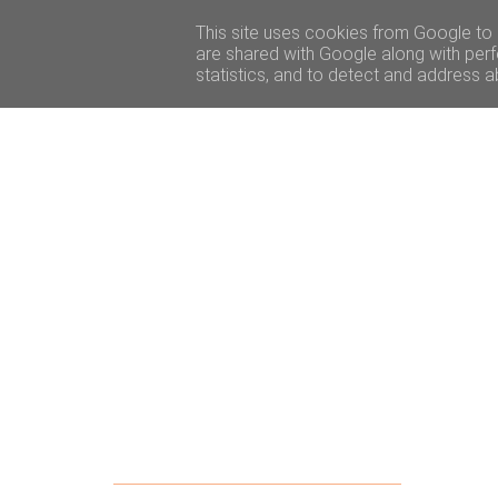
ACCUEIL
BEAUTÉ
VOYAGE
LIFESTY
This site uses cookies from Google to d
are shared with Google along with perf
statistics, and to detect and address a