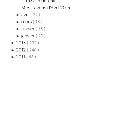
ta salle de bain
Mes Favoris d'Avril 2014
avril
►
( 22 )
mars
►
( 16 )
février
►
( 18 )
janvier
►
( 20 )
2013
►
( 234 )
2012
►
( 248 )
2011
►
( 43 )