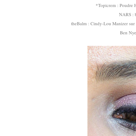
*Topicrem : Poudre H
NARS : b
theBalm : Cindy-Lou Manizer sur l
Ben Nye