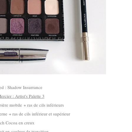
ed : Shadow Insurrance
rcier : Artist's Palette 3
pière mobile + ras de cils inférieurs
rne + ras de cils inférieur et supérieur
ich Cocoa en creux
ait en couleur de transition