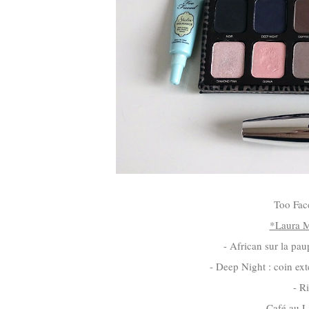
Too Fac
*Laura Me
- African sur la pau
- Deep Night : coin exte
- R
- Café au L