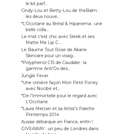
le kit parf...
Cindy-Lou et Betty-Lou de theBalm :
les deux nouve...
*L’Occitane au Brésil & Hipanema : une
belle colla...
Le mat c'est chic avec Sleek et ses
Matte Me Lip C...
Le Baume Tout Rose de Akane
Skincare pour un visag...
*Polyphenol C15 de Caudalie : la
gamme Anti’Ox des...
Jungle Fever
*Une crinière façon Mon Petit Poney
avec Nocibé et...
*De l’Immortelle pour le regard avec
L’Occitane
*Laura Mercier et sa Artist’s Palette
Printemps 2014
Aussie débarque en France, enfin !
GIVEAWAY : un peu de Londres dans