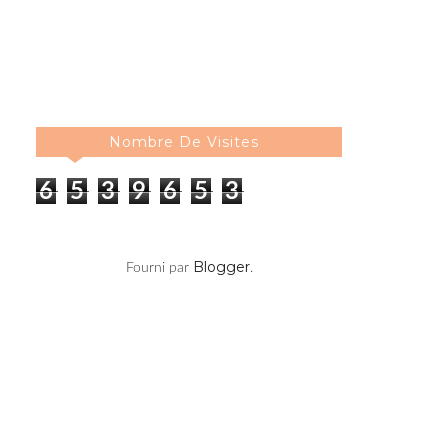
Nombre De Visites
6
5
3
9
6
5
3
Blogger
Fourni par
.