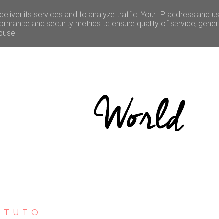
LE
CULTURE
BONNES ADRESSES
CONCOURS
eliver its services and to analyze traffic. Your IP address and u
ormance and security metrics to ensure quality of service, gene
buse.
TUTO