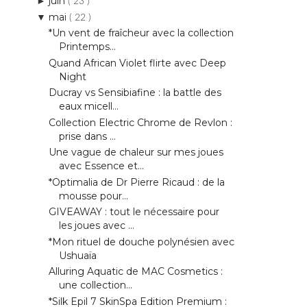
juin
►
( 23 )
mai
▼
( 22 )
*Un vent de fraîcheur avec la collection
Printemps...
Quand African Violet flirte avec Deep
Night
Ducray vs Sensibiafine : la battle des
eaux micell...
Collection Electric Chrome de Revlon :
prise dans ...
Une vague de chaleur sur mes joues
avec Essence et...
*Optimalia de Dr Pierre Ricaud : de la
mousse pour...
GIVEAWAY : tout le nécessaire pour
les joues avec ...
*Mon rituel de douche polynésien avec
Ushuaïa
Alluring Aquatic de MAC Cosmetics :
une collection...
*Silk Epil 7 SkinSpa Edition Premium :