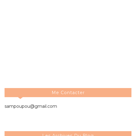
Me Contacter
sampoupou@gmail.com
Les Archives Du Blog
2026
►
( 3 )