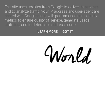
This site uses cookies from Google to deliver its services
and to analyze traffic. Your IP address and user-agent are
shared with Google along with performance and security
ACCUEIL
metrics to ensure quality of service, generate usage
statistics, and to detect and address abuse.
BEAUTÉ
LEARN MORE
GOT IT
VOYAGE
LIFESTYLE
CULTURE
BONNES
ADRESSES
CONCOURS