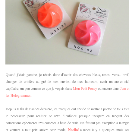
Quand j’étais gamine, je rêvais donc d’avoir des cheveux bleus, roses, verts…bref,
changer de crinière au gré de mes envies, de mes humeurs, avoir un arc-en-ciel
capillaire, un peu comme ce que je voyais dans
Mon Petit Poney
ou encore dans
Jem et
les Hologrammes
.
Depuis la fin de l’année dernière, les marques ont décidé de mettre à portée de tous tout
le nécessaire pour réaliser ce rêve d’enfance presque inespéré en lançant des
colorations éphémères très colorées à base de craie. Ne faisant pas exception à la règle
et voulant à tout prix suivre cette mode,
Nocibé
a lancé il y a quelques mois ses