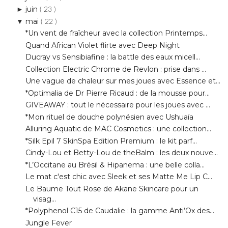
Quand African Violet flirte avec Deep Night
Ducray vs Sensibiafine : la battle des eaux micell...
Collection Electric Chrome de Revlon : prise dans ...
Une vague de chaleur sur mes joues avec Essence et...
*Optimalia de Dr Pierre Ricaud : de la mousse pour...
GIVEAWAY : tout le nécessaire pour les joues avec ...
*Mon rituel de douche polynésien avec Ushuaïa
Alluring Aquatic de MAC Cosmetics : une collection...
*Silk Epil 7 SkinSpa Edition Premium : le kit parf...
Cindy-Lou et Betty-Lou de theBalm : les deux nouve...
*L’Occitane au Brésil & Hipanema : une belle colla...
Le mat c'est chic avec Sleek et ses Matte Me Lip C...
Le Baume Tout Rose de Akane Skincare pour un
visag...
*Polyphenol C15 de Caudalie : la gamme Anti’Ox des...
Jungle Fever
*Une crinière façon Mon Petit Poney avec Nocibé et...
*De l’Immortelle pour le regard avec L’Occitane
*Laura Mercier et sa Artist’s Palette Printemps 2014