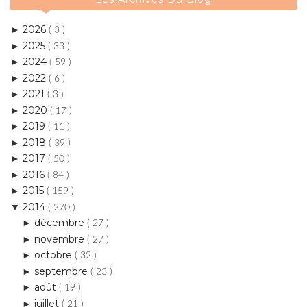
2025
►
( 33 )
2024
►
( 59 )
2022
►
( 6 )
2021
►
( 3 )
2020
►
( 17 )
2019
►
( 11 )
2018
►
( 39 )
2017
►
( 50 )
2016
►
( 84 )
2015
►
( 159 )
2014
▼
( 270 )
décembre
►
( 27 )
novembre
►
( 27 )
octobre
►
( 32 )
septembre
►
( 23 )
août
►
( 19 )
juillet
►
( 21 )
juin
►
( 23 )
mai
▼
( 22 )
*Un vent de fraîcheur avec la collection Printemps...