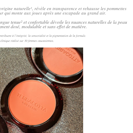
origine naturelle¹, révèle en transparence et rehausse les pommettes
heur qui monte aux joues après une escapade au grand air.
ongue tenue² et confortable dévoile les nuances naturelles de la peau
ement dosé, modulable et sans effet de matière.
ribuent à l’intégrité, la sensorialité et la pigmentation de la formule.
t clinique réalisé sur 30 femmes caucasiennes.