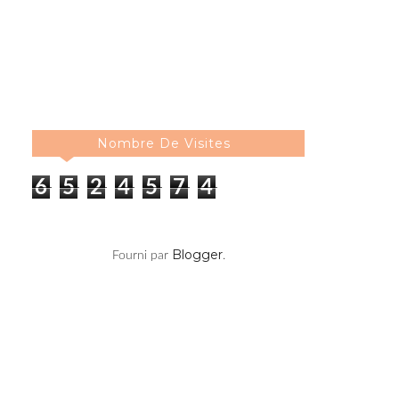
Nombre De Visites
6
5
2
4
5
7
4
Blogger
Fourni par
.