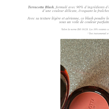
Terracotta Blush
, formulé avec 90% d’ingrédients d’
d’une couleur délicate, évoquant la fraîc
Avec sa texture légère et aérienne, ce blush poudre l
sous un voile de couleur parfait
¹Selon la norme ISO 16128. Les 10% restants cont
² Test instrumental e