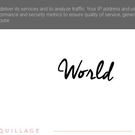
LE
CULTURE
BONNES ADRESSES
CONCOURS
eliver its services and to analyze traffic. Your IP address and u
ormance and security metrics to ensure quality of service, gene
buse.
QUILLAGE