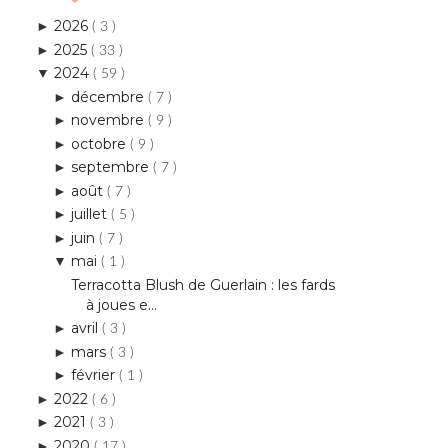
2026
►
( 3 )
2025
►
( 33 )
2024
▼
( 59 )
décembre
►
( 7 )
novembre
►
( 9 )
octobre
►
( 9 )
septembre
►
( 7 )
août
►
( 7 )
juillet
►
( 5 )
juin
►
( 7 )
mai
▼
( 1 )
Terracotta Blush de Guerlain : les fards
à joues e...
avril
►
( 3 )
mars
►
( 3 )
février
►
( 1 )
2022
►
( 6 )
2021
►
( 3 )
2020
►
( 17 )