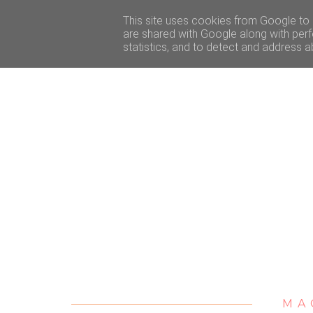
ACCUEIL
BEAUTÉ
VOYAGE
LIFESTY
This site uses cookies from Google to d
are shared with Google along with perf
statistics, and to detect and address a
MA