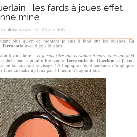
rlain : les fards à joues effet
nne mine
024
Samsworld
0 Comments
’autant plus qu’en ce moment je suis à fond sur les blushes. En
Terracotta
e
avec 6 jolis blushes.
sion à vous faire –
et je suis sûre que certaines d’entre vous ont déjà
Terracotta
Guerlain
s fascinée par la poudre bronzante
de
et j’avais
 finition sur tout le visage ! À l’époque c’était tendance d’appliquer
de faire ce make up faux pas à l’heure d’aujourd’hui.