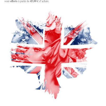
sont
offerts
à partir de
45,00 €
d’achats.