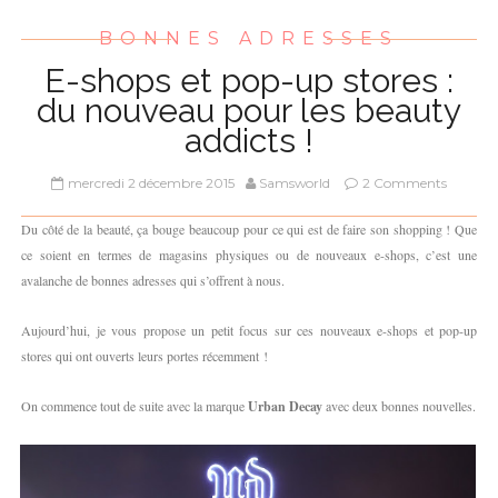
BONNES ADRESSES
E-shops et pop-up stores :
du nouveau pour les beauty
addicts !
mercredi 2 décembre 2015
Samsworld
2 Comments
Du côté de la beauté, ça bouge beaucoup pour ce qui est de faire son shopping ! Que
ce soient en termes de magasins physiques ou de nouveaux e-shops, c’est une
avalanche de bonnes adresses qui s’offrent à nous.
Aujourd’hui, je vous propose un petit focus sur ces nouveaux e-shops et pop-up
stores qui ont ouverts leurs portes récemment !
On commence tout de suite avec la marque
Urban Decay
avec deux bonnes nouvelles.