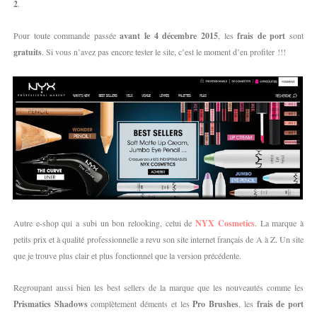
2
.
Pour toute commande passée
avant le 4 décembre 2015
, les
frais de port
sont
gratuits
. Si vous n’avez pas encore tester le site, c’est le moment d’en profiter !!!
Autre e-shop qui a subi un bon relooking, celui de
NYX Cosmetics
. La marque à
petits prix et à qualité professionnelle a revu son site internet français de A à Z. Un site
que je trouve plus clair et plus fonctionnel que la version précédente.
Regroupant aussi bien les best sellers de la marque que les nouveautés comme les
Prismatics Shadows
complètement déments et les
Pro Brushes
, les
frais de port