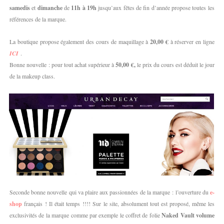
samedis
et
dimanche
de
11h à 19h
jusqu’aux fêtes de fin d’année propose toutes les
références de la marque.
La boutique propose également des cours de maquillage à
20,00 €
à réserver en ligne
ICI
.
Bonne nouvelle : pour tout achat supérieur à
50,00 €,
le prix du cours est déduit le jour
de la makeup class.
Seconde bonne nouvelle qui va plaire aux passionnées de la marque : l’ouverture du
e-
shop
français ! Il était temps !!!! Sur le site, absolument tout est proposé, même les
exclusivités de la marque comme par exemple le coffret de folie
Naked Vault volume