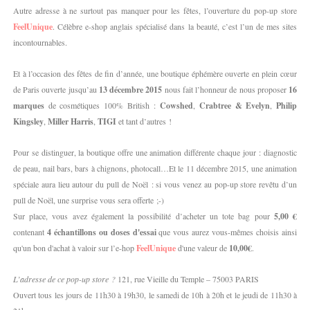
Autre adresse à ne surtout pas manquer pour les fêtes, l’ouverture du pop-up store
FeelUnique
. Célèbre e-shop anglais spécialisé dans la beauté, c’est l’un de mes sites
incontournables.
Et à l’occasion des fêtes de fin d’année, une boutique éphémère ouverte en plein cœur
de Paris ouverte jusqu’au
13 décembre 2015
nous fait l’honneur de nous proposer
16
marques
de cosmétiques 100% British :
Cowshed
,
Crabtree & Evelyn
,
Philip
Kingsley
,
Miller Harris
,
TIGI
et tant d’autres !
Pour se distinguer, la boutique offre une animation différente chaque jour : diagnostic
de peau, nail bars, bars à chignons, photocall…Et le 11 décembre 2015, une animation
spéciale aura lieu autour du pull de Noël : si vous venez au pop-up store revêtu d’un
pull de Noël, une surprise vous sera offerte ;-)
Sur place, vous avez également la possibilité d’acheter un tote bag pour
5,00 €
contenant
4 échantillons ou doses d'essai
que vous aurez vous-mêmes choisis ainsi
qu'un bon d'achat à valoir sur l’e-hop
FeelUnique
d'une valeur de
10,00€
.
L’adresse de ce pop-up store ?
121, rue Vieille du Temple – 75003 PARIS
Ouvert tous les jours de 11h30 à 19h30, le samedi de 10h à 20h et le jeudi de 11h30 à