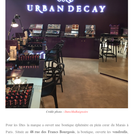
Crédit photo :
DansMaBaignoire
Pour les fêtes la marque a ouvert une boutique éphémère en plein cœur du Marais à
Paris. Située au
48 rue des Francs Bourgeois
, la boutique, ouverte les
vendredis
,