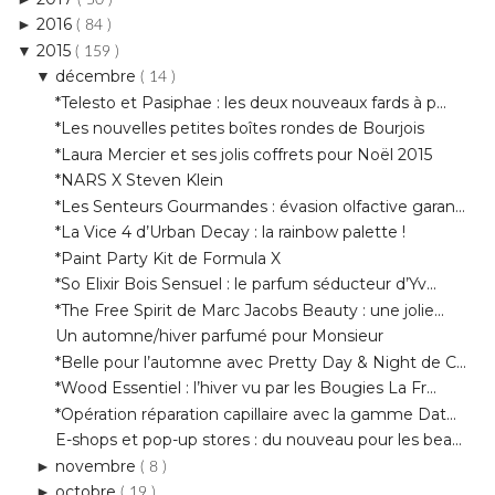
décembre
▼
( 14 )
*Telesto et Pasiphae : les deux nouveaux fards à p...
*Les nouvelles petites boîtes rondes de Bourjois
*Laura Mercier et ses jolis coffrets pour Noël 2015
*NARS X Steven Klein
*Les Senteurs Gourmandes : évasion olfactive garan...
*La Vice 4 d’Urban Decay : la rainbow palette !
*Paint Party Kit de Formula X
*So Elixir Bois Sensuel : le parfum séducteur d’Yv...
*The Free Spirit de Marc Jacobs Beauty : une jolie...
Un automne/hiver parfumé pour Monsieur
*Belle pour l’automne avec Pretty Day & Night de C...
*Wood Essentiel : l’hiver vu par les Bougies La Fr...
*Opération réparation capillaire avec la gamme Dat...
E-shops et pop-up stores : du nouveau pour les bea...
novembre
►
( 8 )
octobre
►
( 19 )
septembre
►
( 9 )
août
►
( 10 )