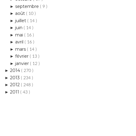
juillet
►
( 14 )
juin
►
( 14 )
mai
►
( 16 )
avril
►
( 16 )
mars
►
( 14 )
février
►
( 13 )
janvier
►
( 12 )
2014
►
( 270 )
2013
►
( 234 )
2012
►
( 248 )
2011
►
( 43 )