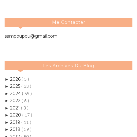
Me Contacter
sampoupou@gmail.com
Les Archives Du Blog
2026
►
( 3 )
2025
►
( 33 )
2024
►
( 59 )
2022
►
( 6 )
2021
►
( 3 )
2020
►
( 17 )
2019
►
( 11 )
2018
►
( 39 )
2017
►
( 50 )
2016
►
( 84 )
2015
▼
( 159 )