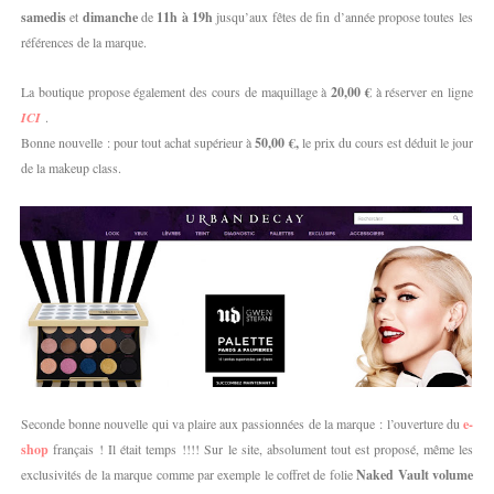
samedis
et
dimanche
de
11h à 19h
jusqu’aux fêtes de fin d’année propose toutes les
références de la marque.
La boutique propose également des cours de maquillage à
20,00 €
à réserver en ligne
ICI
.
Bonne nouvelle : pour tout achat supérieur à
50,00 €,
le prix du cours est déduit le jour
de la makeup class.
Seconde bonne nouvelle qui va plaire aux passionnées de la marque : l’ouverture du
e-
shop
français ! Il était temps !!!! Sur le site, absolument tout est proposé, même les
exclusivités de la marque comme par exemple le coffret de folie
Naked Vault volume