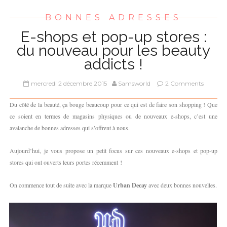
BONNES ADRESSES
E-shops et pop-up stores :
du nouveau pour les beauty
addicts !
mercredi 2 décembre 2015
Samsworld
2 Comments
Du côté de la beauté, ça bouge beaucoup pour ce qui est de faire son shopping ! Que
ce soient en termes de magasins physiques ou de nouveaux e-shops, c’est une
avalanche de bonnes adresses qui s’offrent à nous.
Aujourd’hui, je vous propose un petit focus sur ces nouveaux e-shops et pop-up
stores qui ont ouverts leurs portes récemment !
On commence tout de suite avec la marque
Urban Decay
avec deux bonnes nouvelles.