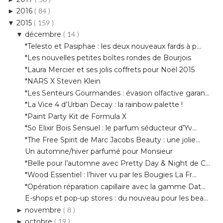
2016
►
( 84 )
2015
▼
( 159 )
décembre
▼
( 14 )
*Telesto et Pasiphae : les deux nouveaux fards à p...
*Les nouvelles petites boîtes rondes de Bourjois
*Laura Mercier et ses jolis coffrets pour Noël 2015
*NARS X Steven Klein
*Les Senteurs Gourmandes : évasion olfactive garan...
*La Vice 4 d’Urban Decay : la rainbow palette !
*Paint Party Kit de Formula X
*So Elixir Bois Sensuel : le parfum séducteur d’Yv...
*The Free Spirit de Marc Jacobs Beauty : une jolie...
Un automne/hiver parfumé pour Monsieur
*Belle pour l’automne avec Pretty Day & Night de C...
*Wood Essentiel : l’hiver vu par les Bougies La Fr...
*Opération réparation capillaire avec la gamme Dat...
E-shops et pop-up stores : du nouveau pour les bea...
novembre
►
( 8 )
octobre
►
( 19 )