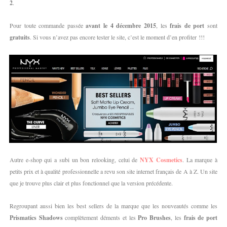
2
.
Pour toute commande passée
avant le 4 décembre 2015
, les
frais de port
sont
gratuits
. Si vous n’avez pas encore tester le site, c’est le moment d’en profiter !!!
Autre e-shop qui a subi un bon relooking, celui de
NYX Cosmetics
. La marque à
petits prix et à qualité professionnelle a revu son site internet français de A à Z. Un site
que je trouve plus clair et plus fonctionnel que la version précédente.
Regroupant aussi bien les best sellers de la marque que les nouveautés comme les
Prismatics Shadows
complètement déments et les
Pro Brushes
, les
frais de port