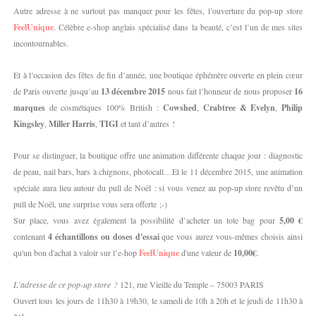
Autre adresse à ne surtout pas manquer pour les fêtes, l’ouverture du pop-up store
FeelUnique
. Célèbre e-shop anglais spécialisé dans la beauté, c’est l’un de mes sites
incontournables.
Et à l’occasion des fêtes de fin d’année, une boutique éphémère ouverte en plein cœur
de Paris ouverte jusqu’au
13 décembre 2015
nous fait l’honneur de nous proposer
16
marques
de cosmétiques 100% British :
Cowshed
,
Crabtree & Evelyn
,
Philip
Kingsley
,
Miller Harris
,
TIGI
et tant d’autres !
Pour se distinguer, la boutique offre une animation différente chaque jour : diagnostic
de peau, nail bars, bars à chignons, photocall…Et le 11 décembre 2015, une animation
spéciale aura lieu autour du pull de Noël : si vous venez au pop-up store revêtu d’un
pull de Noël, une surprise vous sera offerte ;-)
Sur place, vous avez également la possibilité d’acheter un tote bag pour
5,00 €
contenant
4 échantillons ou doses d'essai
que vous aurez vous-mêmes choisis ainsi
qu'un bon d'achat à valoir sur l’e-hop
FeelUnique
d'une valeur de
10,00€
.
L’adresse de ce pop-up store ?
121, rue Vieille du Temple – 75003 PARIS
Ouvert tous les jours de 11h30 à 19h30, le samedi de 10h à 20h et le jeudi de 11h30 à