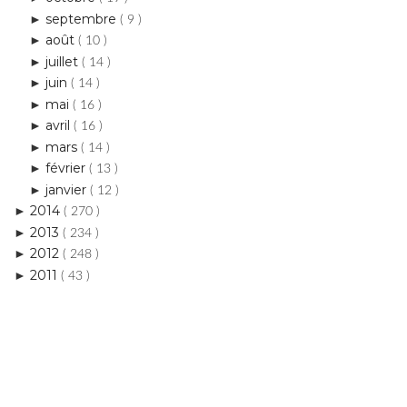
septembre
►
( 9 )
août
►
( 10 )
juillet
►
( 14 )
juin
►
( 14 )
mai
►
( 16 )
avril
►
( 16 )
mars
►
( 14 )
février
►
( 13 )
janvier
►
( 12 )
2014
►
( 270 )
2013
►
( 234 )
2012
►
( 248 )
2011
►
( 43 )