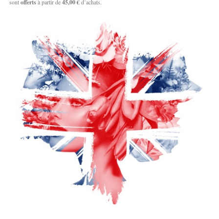
sont
offerts
à partir de
45,00 €
d’achats.