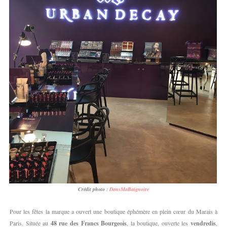
Crédit photo :
DansMaBaignoire
Pour les fêtes la marque a ouvert une boutique éphémère en plein cœur du Marais à
Paris. Située au
48 rue des Francs Bourgeois
, la boutique, ouverte les
vendredis
,