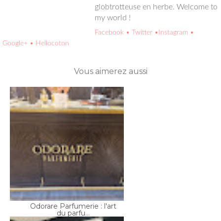
globtrotteuse en herbe. Welcome to
my world !
Facebook
• Twitter
•Instagram
•
Google+
• Hellocoton
Vous aimerez aussi
Odorare Parfumerie : l'art
du parfu...