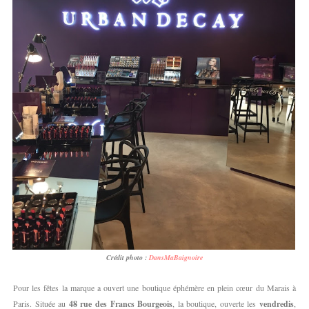
Crédit photo :
DansMaBaignoire
Pour les fêtes la marque a ouvert une boutique éphémère en plein cœur du Marais à
Paris. Située au
48 rue des Francs Bourgeois
, la boutique, ouverte les
vendredis
,