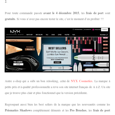
2
.
Pour toute commande passée
avant le 4 décembre 2015
, les
frais de port
sont
gratuits
. Si vous n’avez pas encore tester le site, c’est le moment d’en profiter !!!
Autre e-shop qui a subi un bon relooking, celui de
NYX Cosmetics
. La marque à
petits prix et à qualité professionnelle a revu son site internet français de A à Z. Un site
que je trouve plus clair et plus fonctionnel que la version précédente.
Regroupant aussi bien les best sellers de la marque que les nouveautés comme les
Prismatics Shadows
complètement déments et les
Pro Brushes
, les
frais de port