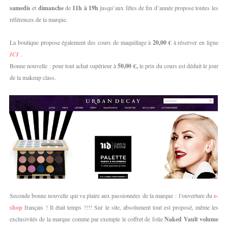
samedis
et
dimanche
de
11h à 19h
jusqu’aux fêtes de fin d’année propose toutes les
références de la marque.
La boutique propose également des cours de maquillage à
20,00 €
à réserver en ligne
ICI
.
Bonne nouvelle : pour tout achat supérieur à
50,00 €,
le prix du cours est déduit le jour
de la makeup class.
Seconde bonne nouvelle qui va plaire aux passionnées de la marque : l’ouverture du
e-
shop
français ! Il était temps !!!! Sur le site, absolument tout est proposé, même les
exclusivités de la marque comme par exemple le coffret de folie
Naked Vault volume