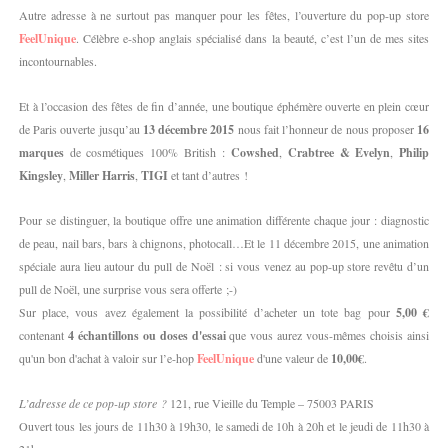
Autre adresse à ne surtout pas manquer pour les fêtes, l’ouverture du pop-up store
FeelUnique
. Célèbre e-shop anglais spécialisé dans la beauté, c’est l’un de mes sites
incontournables.
Et à l’occasion des fêtes de fin d’année, une boutique éphémère ouverte en plein cœur
de Paris ouverte jusqu’au
13 décembre 2015
nous fait l’honneur de nous proposer
16
marques
de cosmétiques 100% British :
Cowshed
,
Crabtree & Evelyn
,
Philip
Kingsley
,
Miller Harris
,
TIGI
et tant d’autres !
Pour se distinguer, la boutique offre une animation différente chaque jour : diagnostic
de peau, nail bars, bars à chignons, photocall…Et le 11 décembre 2015, une animation
spéciale aura lieu autour du pull de Noël : si vous venez au pop-up store revêtu d’un
pull de Noël, une surprise vous sera offerte ;-)
Sur place, vous avez également la possibilité d’acheter un tote bag pour
5,00 €
contenant
4 échantillons ou doses d'essai
que vous aurez vous-mêmes choisis ainsi
qu'un bon d'achat à valoir sur l’e-hop
FeelUnique
d'une valeur de
10,00€
.
L’adresse de ce pop-up store ?
121, rue Vieille du Temple – 75003 PARIS
Ouvert tous les jours de 11h30 à 19h30, le samedi de 10h à 20h et le jeudi de 11h30 à