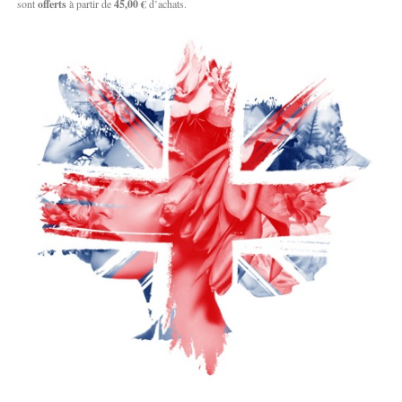
sont
offerts
à partir de
45,00 €
d’achats.