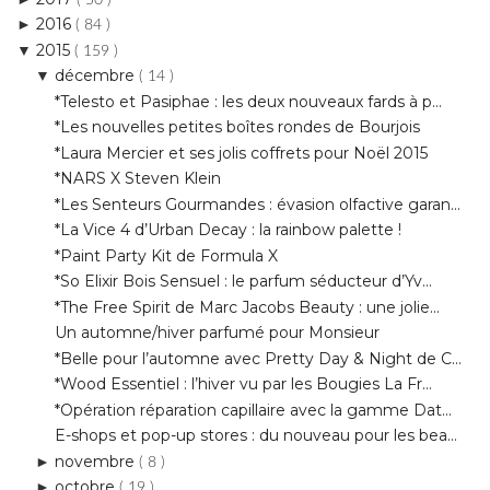
décembre
▼
( 14 )
*Telesto et Pasiphae : les deux nouveaux fards à p...
*Les nouvelles petites boîtes rondes de Bourjois
*Laura Mercier et ses jolis coffrets pour Noël 2015
*NARS X Steven Klein
*Les Senteurs Gourmandes : évasion olfactive garan...
*La Vice 4 d’Urban Decay : la rainbow palette !
*Paint Party Kit de Formula X
*So Elixir Bois Sensuel : le parfum séducteur d’Yv...
*The Free Spirit de Marc Jacobs Beauty : une jolie...
Un automne/hiver parfumé pour Monsieur
*Belle pour l’automne avec Pretty Day & Night de C...
*Wood Essentiel : l’hiver vu par les Bougies La Fr...
*Opération réparation capillaire avec la gamme Dat...
E-shops et pop-up stores : du nouveau pour les bea...
novembre
►
( 8 )
octobre
►
( 19 )
septembre
►
( 9 )
août
►
( 10 )