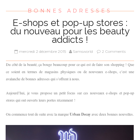
BONNES ADRESSES
E-shops et pop-up stores :
du nouveau pour les beauty
addicts !
mercredi 2 décembre 2015
Samsworld
2 Comments
Du côté de la beauté, ça bouge beaucoup pour ce qui est de faire son shopping ! Que
ce soient en termes de magasins physiques ou de nouveaux e-shops, c’est une
avalanche de bonnes adresses qui s’offrent à nous.
Aujourd’hui, je vous propose un petit focus sur ces nouveaux e-shops et pop-up
stores qui ont ouverts leurs portes récemment !
On commence tout de suite avec la marque
Urban Decay
avec deux bonnes nouvelles.