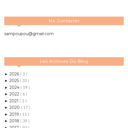
Me Contacter
sampoupou@gmail.com
Les Archives Du Blog
2026
►
( 3 )
2025
►
( 33 )
2024
►
( 59 )
2022
►
( 6 )
2021
►
( 3 )
2020
►
( 17 )
2019
►
( 11 )
2018
►
( 39 )
2017
►
( 50 )
2016
►
( 84 )
2015
▼
( 159 )