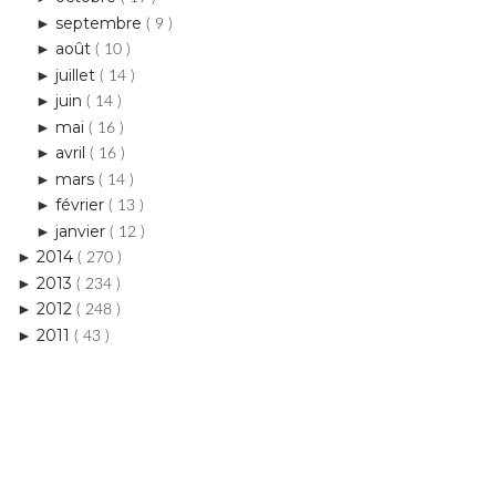
juillet
►
( 14 )
juin
►
( 14 )
mai
►
( 16 )
avril
►
( 16 )
mars
►
( 14 )
février
►
( 13 )
janvier
►
( 12 )
2014
►
( 270 )
2013
►
( 234 )
2012
►
( 248 )
2011
►
( 43 )