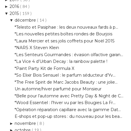
2016
►
( 84 )
2015
▼
( 159 )
décembre
▼
( 14 )
*Telesto et Pasiphae : les deux nouveaux fards à p...
*Les nouvelles petites boîtes rondes de Bourjois
*Laura Mercier et ses jolis coffrets pour Noël 2015
*NARS X Steven Klein
*Les Senteurs Gourmandes : évasion olfactive garan...
*La Vice 4 d’Urban Decay : la rainbow palette !
*Paint Party Kit de Formula X
*So Elixir Bois Sensuel : le parfum séducteur d’Yv...
*The Free Spirit de Marc Jacobs Beauty : une jolie...
Un automne/hiver parfumé pour Monsieur
*Belle pour l’automne avec Pretty Day & Night de C...
*Wood Essentiel : l’hiver vu par les Bougies La Fr...
*Opération réparation capillaire avec la gamme Dat...
E-shops et pop-up stores : du nouveau pour les bea...
novembre
►
( 8 )
octobre
►
( 19 )