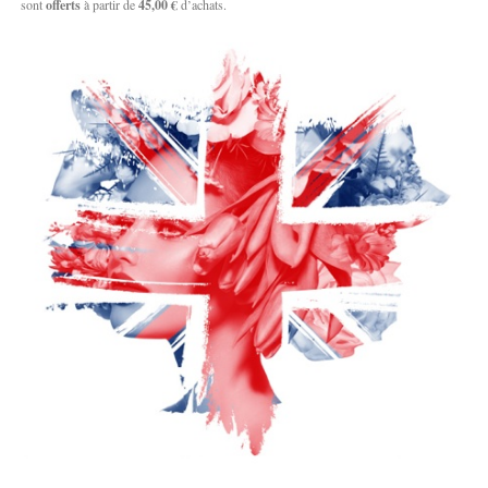
sont
offerts
à partir de
45,00 €
d’achats.