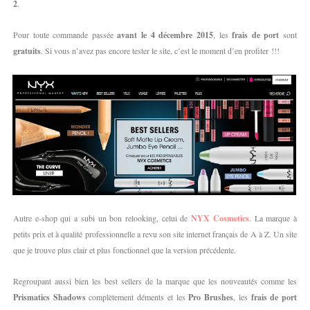
2
.
Pour toute commande passée
avant le 4 décembre 2015
, les
frais de port
sont
gratuits
. Si vous n’avez pas encore tester le site, c’est le moment d’en profiter !!!
Autre e-shop qui a subi un bon relooking, celui de
NYX Cosmetics
. La marque à
petits prix et à qualité professionnelle a revu son site internet français de A à Z. Un site
que je trouve plus clair et plus fonctionnel que la version précédente.
Regroupant aussi bien les best sellers de la marque que les nouveautés comme les
Prismatics Shadows
complètement déments et les
Pro Brushes
, les
frais de port