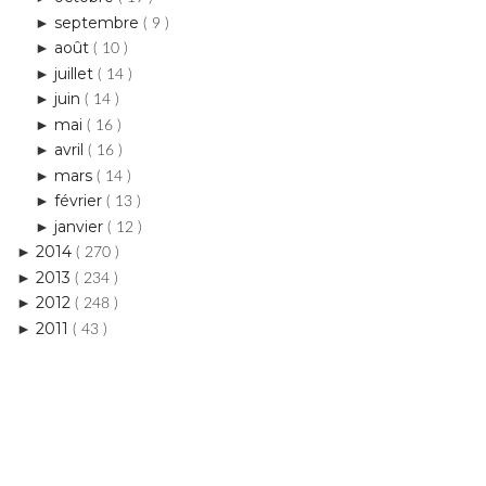
septembre
►
( 9 )
août
►
( 10 )
juillet
►
( 14 )
juin
►
( 14 )
mai
►
( 16 )
avril
►
( 16 )
mars
►
( 14 )
février
►
( 13 )
janvier
►
( 12 )
2014
►
( 270 )
2013
►
( 234 )
2012
►
( 248 )
2011
►
( 43 )