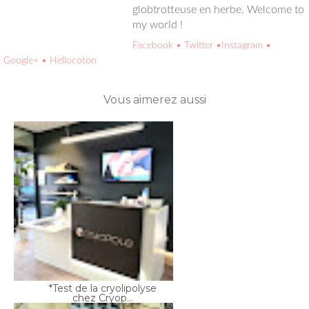
globtrotteuse en herbe. Welcome to
my world !
Facebook
• Twitter
•Instagram
•
Google+
• Hellocoton
Vous aimerez aussi
*Test de la cryolipolyse
chez Cryop...