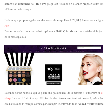
samedis
et
dimanche
de
11h à 19h
jusqu’aux fêtes de fin d’année propose toutes les
références de la marque.
La boutique propose également des cours de maquillage à
20,00 €
à réserver en ligne
ICI
.
Bonne nouvelle : pour tout achat supérieur à
50,00 €,
le prix du cours est déduit le jour
de la makeup class.
Seconde bonne nouvelle qui va plaire aux passionnées de la marque : l’ouverture du
e-
shop
français ! Il était temps !!!! Sur le site, absolument tout est proposé, même les
exclusivités de la marque comme par exemple le coffret de folie
Naked Vault volume