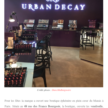
Crédit photo :
DansMaBaignoire
Pour les fêtes la marque a ouvert une boutique éphémère en plein cœur du Marais à
Paris. Située au
48 rue des Francs Bourgeois
, la boutique, ouverte les
vendredis
,