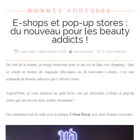
BONNES ADRESSES
E-shops et pop-up stores :
du nouveau pour les beauty
addicts !
mercredi 2 décembre 2015
Samsworld
2 Comments
Du côté de la beauté, ça bouge beaucoup pour ce qui est de faire son shopping ! Que
ce soient en termes de magasins physiques ou de nouveaux e-shops, c’est une
avalanche de bonnes adresses qui s’offrent à nous.
Aujourd’hui, je vous propose un petit focus sur ces nouveaux e-shops et pop-up
stores qui ont ouverts leurs portes récemment !
On commence tout de suite avec la marque
Urban Decay
avec deux bonnes nouvelles.