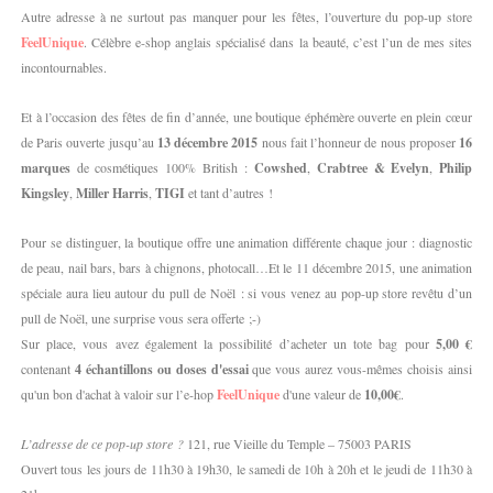
Autre adresse à ne surtout pas manquer pour les fêtes, l’ouverture du pop-up store
FeelUnique
. Célèbre e-shop anglais spécialisé dans la beauté, c’est l’un de mes sites
incontournables.
Et à l’occasion des fêtes de fin d’année, une boutique éphémère ouverte en plein cœur
de Paris ouverte jusqu’au
13 décembre 2015
nous fait l’honneur de nous proposer
16
marques
de cosmétiques 100% British :
Cowshed
,
Crabtree & Evelyn
,
Philip
Kingsley
,
Miller Harris
,
TIGI
et tant d’autres !
Pour se distinguer, la boutique offre une animation différente chaque jour : diagnostic
de peau, nail bars, bars à chignons, photocall…Et le 11 décembre 2015, une animation
spéciale aura lieu autour du pull de Noël : si vous venez au pop-up store revêtu d’un
pull de Noël, une surprise vous sera offerte ;-)
Sur place, vous avez également la possibilité d’acheter un tote bag pour
5,00 €
contenant
4 échantillons ou doses d'essai
que vous aurez vous-mêmes choisis ainsi
qu'un bon d'achat à valoir sur l’e-hop
FeelUnique
d'une valeur de
10,00€
.
L’adresse de ce pop-up store ?
121, rue Vieille du Temple – 75003 PARIS
Ouvert tous les jours de 11h30 à 19h30, le samedi de 10h à 20h et le jeudi de 11h30 à