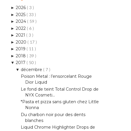
2026
►
( 3 )
2025
►
( 33 )
2024
►
( 59 )
2022
►
( 6 )
2021
►
( 3 )
2020
►
( 17 )
2019
►
( 11 )
2018
►
( 39 )
2017
▼
( 50 )
décembre
▼
( 7 )
Poison Metal : l’ensorcelant Rouge
Dior Liquid
Le fond de teint Total Control Drop de
NYX Cosmeti...
*Pasta et pizza sans gluten chez Little
Nonna
Du charbon noir pour des dents
blanches
Liquid Chrome Highlighter Drops de