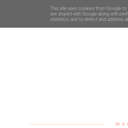
ACCUEIL
BEAUTÉ
VOYAGE
LIFESTY
This site uses cookies from Google to d
are shared with Google along with perf
statistics, and to detect and address a
MA