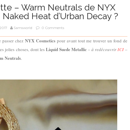
ette – Warm Neutrals de NYX
a Naked Heat d’Urban Decay ?
2017
Samsworld
0 Comments
NYX Cosmetics
e passer chez
pour avant tout me trouver un fond de
Liquid Suede Metallic
res jolies choses, dont les
–
à redécouvrir
ICI
–
m Neutrals
.