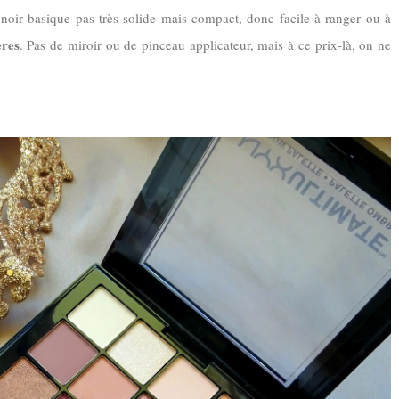
noir basique pas très solide mais compact, donc facile à ranger ou à
ères
. Pas de miroir ou de pinceau applicateur, mais à ce prix-là, on ne