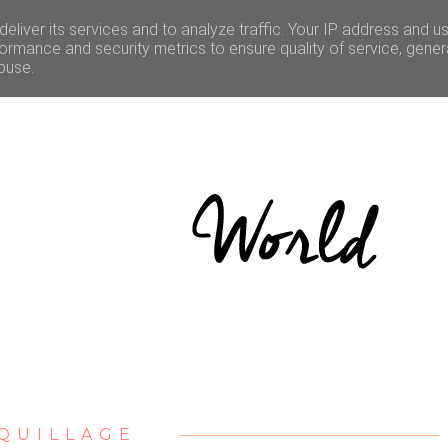
LE
CULTURE
BONNES ADRESSES
CONCOURS
eliver its services and to analyze traffic. Your IP address and u
ormance and security metrics to ensure quality of service, gene
buse.
QUILLAGE