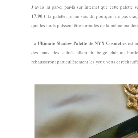
J’avais lu par-ci par-là sur Internet que cette palette
17,90 €
la palette, je me suis dit pourquoi ne pas cra
que les fards puissent être formulés de la même manièr
Ultimate Shadow Palette
NYX Cosmetics
La
de
est u
des mats, des satinés allant du beige clair au bord
rehausseront particulièrement les yeux verts et réchauff