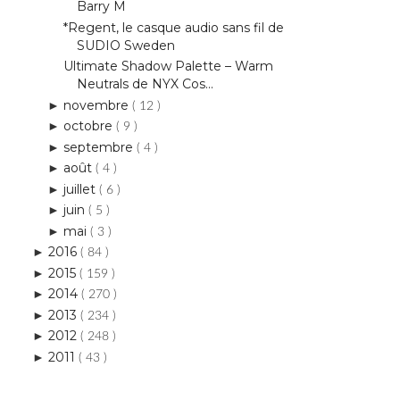
Barry M
*Regent, le casque audio sans fil de
SUDIO Sweden
Ultimate Shadow Palette – Warm
Neutrals de NYX Cos...
novembre
►
( 12 )
octobre
►
( 9 )
septembre
►
( 4 )
août
►
( 4 )
juillet
►
( 6 )
juin
►
( 5 )
mai
►
( 3 )
2016
►
( 84 )
2015
►
( 159 )
2014
►
( 270 )
2013
►
( 234 )
2012
►
( 248 )
2011
►
( 43 )