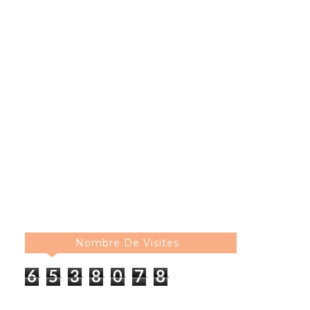
Nombre De Visites
6
5
3
8
0
7
9